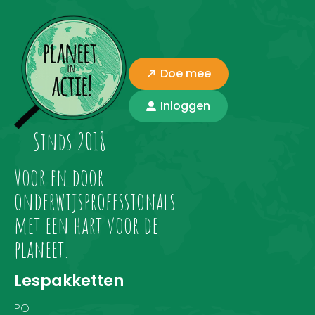
Doe mee
Inloggen
Sinds 2018.
Voor en door
onderwijsprofessionals
met een hart voor de
planeet.
Lespakketten
PO