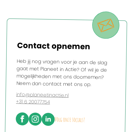
Contact opnemen
Heb jij nog vragen voor je aan de slag
gaat met Planeet in Actie? Of wil je de
mogelijkheden met ons doornemen?
Neem dan contact met ons op.
info@planeetinactie.nl
+31 6 20077754
Volg onze socials!