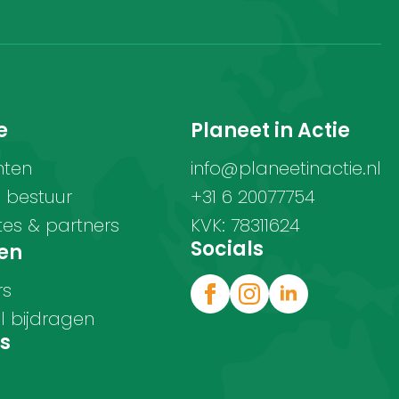
e
Planeet in Actie
hten
info@planeetinactie.nl
& bestuur
+31 6 20077754
s & partners
KVK: 78311624
Socials
en
rs
l bijdragen
s