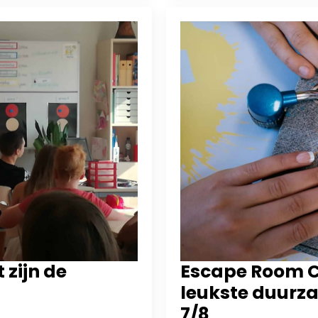
 zijn de
Escape Room C
leukste duurza
7/8