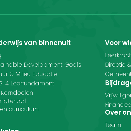
erwijs van binnenuit
Voor wi
g
Leerkrac
tainable Development Goals
Directie 
uur & Milieu Educatie
Gemeente
Bijdrag
-3-4 Leerfundament
 Kerndoelen
Vrijwillige
materiaal
Financiee
nen curriculum
Over on
Team