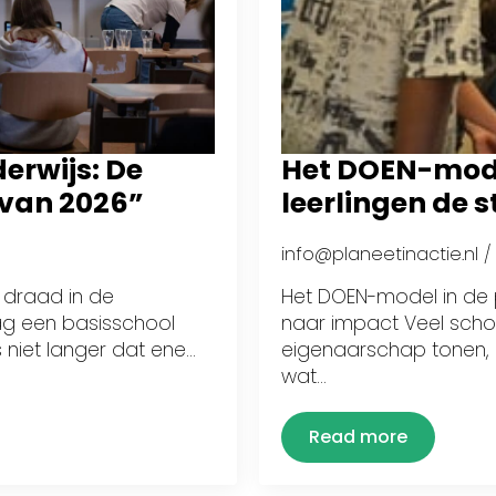
erwijs: De
Het DOEN-model
 van 2026”
leerlingen de 
info@planeetinactie.nl
 draad in de
Het DOEN-model in de p
ag een basisschool
naar impact Veel schol
s niet langer dat ene…
eigenaarschap tonen, 
wat…
Read more