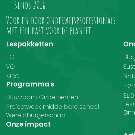
Sinds 2018.
Voor en door onderwijsprofessionals
met een hart voor de planeet.
Lespakketten
Ond
PO
Blo
VO
Sus
MBO
Nat
Programma's
1-2
SLO
Duurzaam Ondernemen
Les
Projectweek middelbare school
Bin
Wereldburgerschap
Onze impact