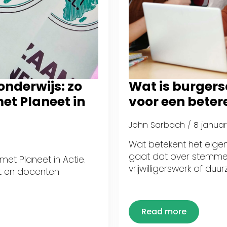
nderwijs: zo
Wat is burger
et Planeet in
voor een beter
John Sarbach
8 janua
Wat betekent het eigen
gaat dat over stemmen 
et Planeet in Actie.
vrijwilligerswerk of duu
rt en docenten
Read more