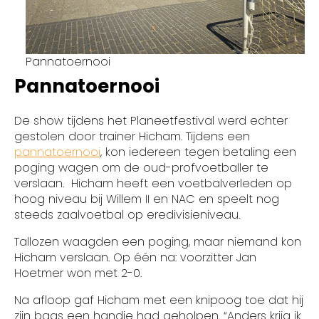
Pannatoernooi
Pannatoernooi
De show tijdens het Planeetfestival werd echter
gestolen door trainer Hicham. Tijdens een
pannatoernooi
, kon iedereen tegen betaling een
poging wagen om de oud-profvoetballer te
verslaan. Hicham heeft een voetbalverleden op
hoog niveau bij Willem II en NAC en speelt nog
steeds zaalvoetbal op eredivisieniveau.
Tallozen waagden een poging, maar niemand kon
Hicham verslaan. Op één na: voorzitter Jan
Hoetmer won met 2-0.
Na afloop gaf Hicham met een knipoog toe dat hij
zijn baas een handje had geholpen. “Anders krijg ik